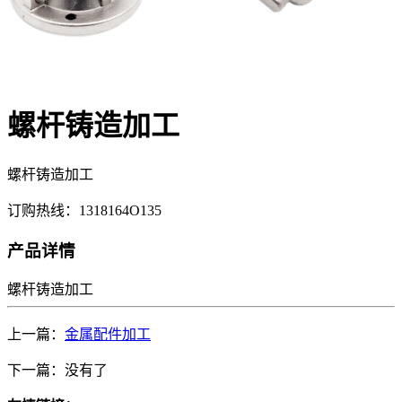
螺杆铸造加工
螺杆铸造加工
订购热线：
1318164O135
产品详情
螺杆铸造加工
上一篇：
金属配件加工
下一篇：没有了