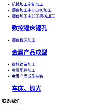
机械加工定制加工
烟台加工中心CNC加工
烟台加工中加工机械加工
数控镗床镗孔
烟台镗床加工
金属产品成型
螺杆铸造加工
金属配件加工
金属产品成型精铸
车床、抛光
联系我们