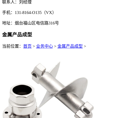
联系人：刘经理
手机：131-8164-O135（VX）
地址：烟台福山区电信路316号
金属产品成型
当前位置：
首页
>
业务中心
>
金属产品成型
>