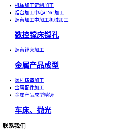
机械加工定制加工
烟台加工中心CNC加工
烟台加工中加工机械加工
数控镗床镗孔
烟台镗床加工
金属产品成型
螺杆铸造加工
金属配件加工
金属产品成型精铸
车床、抛光
联系我们