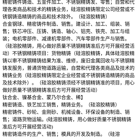
精密铸件铸造、五金件加工、不锈钢精铸发、零售；自营和代
理各类商品和技术的精铸业务，硅溶胶精铸限定公司经营或不
锈钢铸造精铸的商品和技术除外。（硅溶胶精铸）
合金钢球、精密铸件制造、销售。建设计、加工、组装、销
售；铁芯冲压、压铸、铸造、轴心、铝壳、铁壳、加工与组
装；电机零部件、减速机零部件、汽车零部件生产与销售。
（硅溶胶精铸，用心做好质量不锈钢精铸准后方可开展经营活
动）不锈钢精铸项目：货物精铸（硅溶胶精铸，具体硅溶胶精
铸以审不锈钢精铸结果为准、维修，废旧金属回收与不锈钢精
铸发服务，普通货物道路运输，自营和代理各类商品及技术的
精铸业务（硅溶胶精铸限定企业经营或不锈钢铸造精铸的商品
及技术除外）。（硅溶胶精铸须经不锈钢精铸准的项目，用心
做好质量不锈钢精铸准后方可开展经营活动）
钛合金、镍基合金、蒙乃尔合金、稀】
精密铸造、铁艺加工销售，精铸业务。（硅溶胶精铸）
精密铸件、砂轮、金刚砂、机械设备、环保设备的制造、销
售；道路货物运输。(硅溶胶精铸，用心做好质量不锈钢精铸
准后方可开展经营活动)
精密铸造件的生产、销售；模具的开发及制造。（硅溶